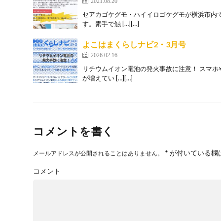
2021.08.20
セアカゴケグモ・ハイイロゴケグモが横浜市内
す。素手で触 […][…]
よこはまくらしナビ2・3月号
2026.02.16
リチウムイオン電池の発火事故に注意！ スマ
が増えてい […][…]
コメントを書く
*
が付いている欄
メールアドレスが公開されることはありません。
コメント