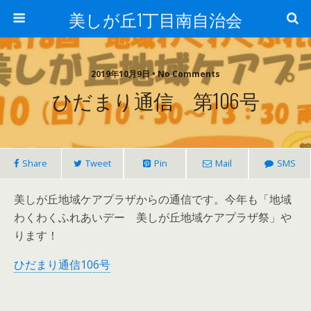
美しが丘1丁目南自治会
2019年10月9日 • No Comments
ひだまり通信 第106号
Share
Tweet
Pin
Mail
SMS
美しが丘地域ケアプラザからの通信です。今年も「地域
わくわくふれあいデー 美しが丘地域ケアプラザ祭」や
ります！
ひだまり通信106号