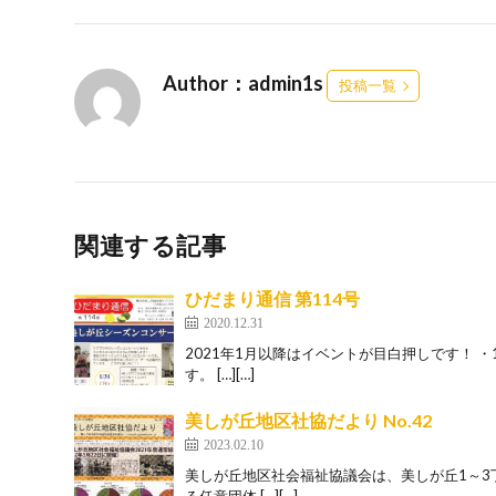
Author：admin1s
投稿一覧
関連する記事
ひだまり通信 第114号
2020.12.31
2021年1月以降はイベントが目白押しです！
す。 […][…]
美しが丘地区社協だより No.42
2023.02.10
美しが丘地区社会福祉協議会は、美しが丘1～