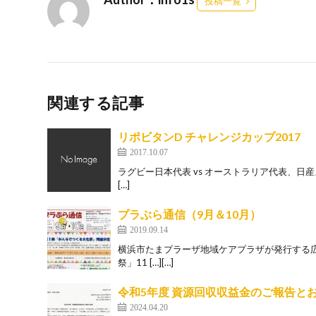
投稿一覧
関連する記事
リポビタンD チャレンジカップ2017
2017.10.07
ラグビー日本代表 vs オーストラリア代表、日産ス
[…]
プラぶら通信（9月＆10月）
2019.09.14
横浜市たまプラーザ地域ケアプラザが発行する広
祭」11 […][…]
令和5年度 資源回収収益金のご報告と
2024.04.20