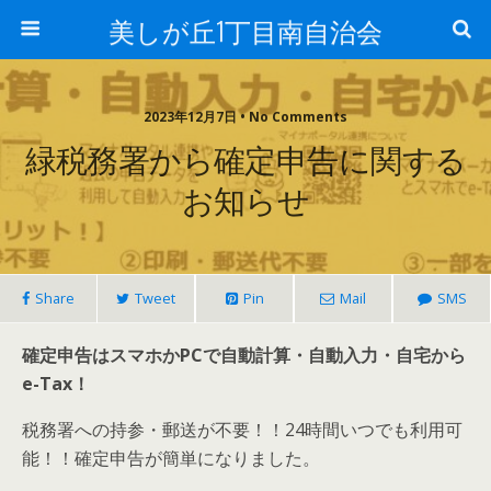
美しが丘1丁目南自治会
2023年12月7日 • No Comments
緑税務署から確定申告に関する
お知らせ
Share
Tweet
Pin
Mail
SMS
確定申告はスマホかPCで自動計算・自動入力・自宅から
e-Tax！
税務署への持参・郵送が不要！！24時間いつでも利用可
能！！確定申告が簡単になりました。