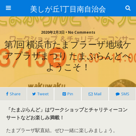
美しが丘1丁目南自治会
2020年2月3日 • No Comments
第7回 横浜市たまプラーザ地域ケ
アプラザまつり たまぷらんどへ
ようこそ！
Share
Tweet
Pin
Mail
SMS
「たまぷらんど」はワークショップとチャリティーコン
サートなどお楽しみ満載！
たまプラーザ駅直結。ぜひ一緒に楽しみましょう。