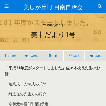
美しが丘1丁目南自治会
2019年5月10日
美中だより 1号
Share
Tweet
Pin
Mail
SMS
「平成31年度がスタートしました」佐々木校長先生のお
話
・始業式・入学式の式辞
・離退任の先生方の紹介
・令和元年度5月活動予定