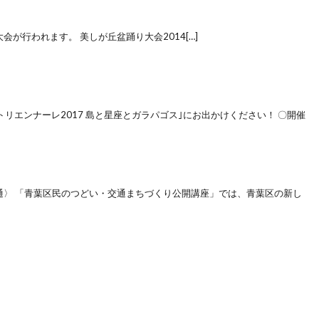
が行われます。 美しが丘盆踊り大会2014[…]
リエンナーレ2017 島と星座とガラパゴス｣にお出かけください！ 〇開催
通〉 「青葉区民のつどい・交通まちづくり公開講座」では、青葉区の新し