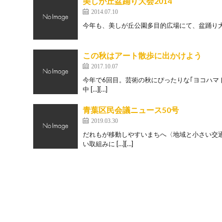
美しが丘盆踊り大会2014
2014.07.10
今年も、美しが丘公園多目的広場にて、盆踊り大会
この秋はアート散歩に出かけよう
2017.10.07
今年で6回目。芸術の秋にぴったりな｢ヨコハマト
中 […][…]
青葉区民会議ニュース50号
2019.03.30
だれもが移動しやすいまちへ〈地域と小さい交
い取組みに […][…]